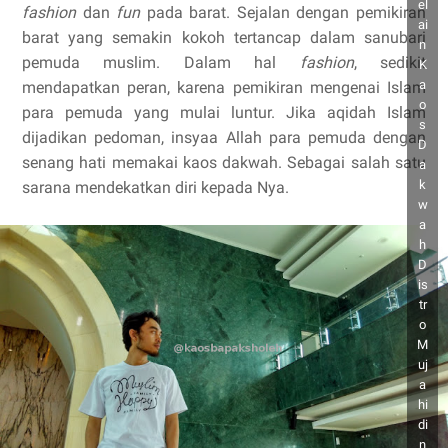
el
fashion
dan
fun
pada barat. Sejalan dengan pemikiran
ai
barat yang semakin kokoh tertancap dalam sanubari
n
pemuda muslim. Dalam hal
fashion
, sedikit
K
a
mendapatkan peran, karena pemikiran mengenai Islam
o
para pemuda yang mulai luntur. Jika aqidah Islam
s
dijadikan pedoman, insyaa Allah para pemuda dengan
D
senang hati memakai kaos dakwah. Sebagai salah satu
a
k
sarana mendekatkan diri kepada Nya.
w
a
h
D
is
tr
o
M
uj
a
hi
di
n