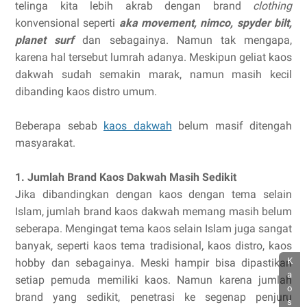
telinga kita lebih akrab dengan brand
clothing
konvensional seperti
aka movement, nimco, spyder bilt,
planet surf
dan sebagainya. Namun tak mengapa,
karena hal tersebut lumrah adanya. Meskipun geliat kaos
dakwah sudah semakin marak, namun masih kecil
dibanding kaos distro umum.
Beberapa sebab
kaos dakwah
belum masif ditengah
masyarakat.
1. Jumlah Brand Kaos Dakwah Masih Sedikit
Jika dibandingkan dengan kaos dengan tema selain
Islam, jumlah brand kaos dakwah memang masih belum
seberapa. Mengingat tema kaos selain Islam juga sangat
banyak, seperti kaos tema tradisional, kaos distro, kaos
K
hobby dan sebagainya. Meski hampir bisa dipastikan
a
setiap pemuda memiliki kaos. Namun karena jumlah
o
brand yang sedikit, penetrasi ke segenap penjuru
s