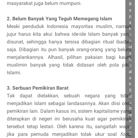
masyarakat juga belum mumpuni.
B
a
p
2. Belum Banyak Yang Teguh Memegang Islam
a
Meski penduduk Indonesia mayoritas muslim, namun
k
jujur harus kita akui bahwa ide-ide Islam banyak yang
S
h
disunat, sehingga hanya tersisa dibagian ritual ibadah
ol
saja. Dibagian itu pun banyak orang-orang yang belum
e
menjalankannya. Alhasil, pilihan pakaian bagi kaum
h,
muslimin banyak yang tidak didasari oleh pola pikir
S
al
Islami.
a
h
3. Serbuan Pemikiran Barat
S
Tak dapat dielakkan, sebuah negara yang tidak
at
u
menjadikan Islam sebagai landasannya. Akan diisi oleh
B
pemikiran lain. Dalam kasus ini, sistem kapitalisme yang
ra
diterapkan di negeri ini berusaha kuat agar pemikiran
n
tersebut tetap lestari. Oleh karena itu, sangatlah wajar
d
S
jika para pemuda menjadikan tolak ukur soal
food,