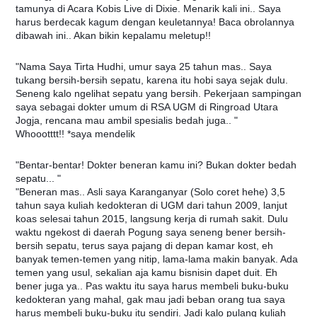
tamunya di Acara Kobis Live di Dixie. Menarik kali ini.. Saya
harus berdecak kagum dengan keuletannya! Baca obrolannya
dibawah ini.. Akan bikin kepalamu meletup!!
"Nama Saya Tirta Hudhi, umur saya 25 tahun mas.. Saya
tukang bersih-bersih sepatu, karena itu hobi saya sejak dulu.
Seneng kalo ngelihat sepatu yang bersih. Pekerjaan sampingan
saya sebagai dokter umum di RSA UGM di Ringroad Utara
Jogja, rencana mau ambil spesialis bedah juga.. "
Whoootttt!! *saya mendelik
"Bentar-bentar! Dokter beneran kamu ini? Bukan dokter bedah
sepatu... "
"Beneran mas.. Asli saya Karanganyar (Solo coret hehe) 3,5
tahun saya kuliah kedokteran di UGM dari tahun 2009, lanjut
koas selesai tahun 2015, langsung kerja di rumah sakit. Dulu
waktu ngekost di daerah Pogung saya seneng bener bersih-
bersih sepatu, terus saya pajang di depan kamar kost, eh
banyak temen-temen yang nitip, lama-lama makin banyak. Ada
temen yang usul, sekalian aja kamu bisnisin dapet duit. Eh
bener juga ya.. Pas waktu itu saya harus membeli buku-buku
kedokteran yang mahal, gak mau jadi beban orang tua saya
harus membeli buku-buku itu sendiri. Jadi kalo pulang kuliah