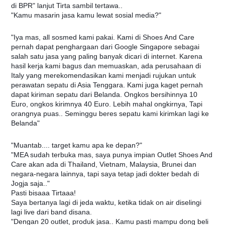
di BPR" lanjut Tirta sambil tertawa..
"Kamu masarin jasa kamu lewat sosial media?"
"Iya mas, all sosmed kami pakai. Kami di Shoes And Care
pernah dapat penghargaan dari Google Singapore sebagai
salah satu jasa yang paling banyak dicari di internet. Karena
hasil kerja kami bagus dan memuaskan, ada perusahaan di
Italy yang merekomendasikan kami menjadi rujukan untuk
perawatan sepatu di Asia Tenggara. Kami juga kaget pernah
dapat kiriman sepatu dari Belanda. Ongkos bersihinnya 10
Euro, ongkos kirimnya 40 Euro. Lebih mahal ongkirnya, Tapi
orangnya puas.. Seminggu beres sepatu kami kirimkan lagi ke
Belanda"
"Muantab.... target kamu apa ke depan?"
"MEA sudah terbuka mas, saya punya impian Outlet Shoes And
Care akan ada di Thailand, Vietnam, Malaysia, Brunei dan
negara-negara lainnya, tapi saya tetap jadi dokter bedah di
Jogja saja.."
Pasti bisaaa Tirtaaa!
Saya bertanya lagi di jeda waktu, ketika tidak on air diselingi
lagi live dari band disana.
"Dengan 20 outlet, produk jasa.. Kamu pasti mampu dong beli