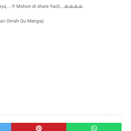
ya,....!!! Mohon di share Yach,...🙏🙏🙏🙏
akan Omah Qu Mengaji