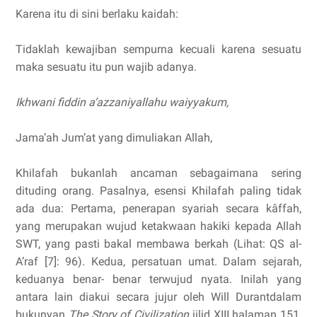
Karena itu di sini berlaku kaidah:
Tidaklah kewajiban sempurna kecuali karena sesuatu
maka sesuatu itu pun wajib adanya.
Ikhwani fiddin a’azzaniyallahu waiyyakum,
Jama’ah Jum’at yang dimuliakan Allah,
Khilafah bukanlah ancaman sebagaimana sering
dituding orang. Pasalnya, esensi Khilafah paling tidak
ada dua: Pertama, penerapan syariah secara kâffah,
yang merupakan wujud ketakwaan hakiki kepada Allah
SWT, yang pasti bakal membawa berkah (Lihat: QS al-
A’raf [7]: 96). Kedua, persatuan umat. Dalam sejarah,
keduanya benar- benar terwujud nyata. Inilah yang
antara lain diakui secara jujur oleh Will Durantdalam
bukunyan
The Story of Civilization
jilid XIII halaman 151,