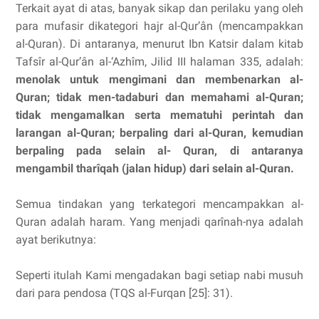
Terkait ayat di atas, banyak sikap dan perilaku yang oleh
para mufasir dikategori hajr al-Qur’ân (mencampakkan
al-Quran). Di antaranya, menurut Ibn Katsir dalam kitab
Tafsîr al-Qur’ân al-‘Azhîm, Jilid III halaman 335, adalah:
menolak untuk mengimani dan membenarkan al-
Quran; tidak men-tadaburi dan memahami al-Quran;
tidak mengamalkan serta mematuhi perintah dan
larangan al-Quran; berpaling dari al-Quran, kemudian
berpaling pada selain al- Quran, di antaranya
mengambil tharîqah (jalan hidup) dari selain al-Quran.
Semua tindakan yang terkategori mencampakkan al-
Quran adalah haram. Yang menjadi qarînah-nya adalah
ayat berikutnya:
Seperti itulah Kami mengadakan bagi setiap nabi musuh
dari para pendosa (TQS al-Furqan [25]: 31).