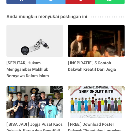
Anda mungkin menyukai postingan ini
[SEPUTAR] Hukum
[ INSPIRATIF ] 5 Contoh
Menggambar Makhluk
Dakwah Kreatif Dari Jogja
Bernyawa Dalam Islam
[ BISA JADI ] Jogja Pusat Kaos
[ FREE ] Download Poster
Dakwah, Keren dan Kreatif di
Dakwah "Rapat dan Luruskan