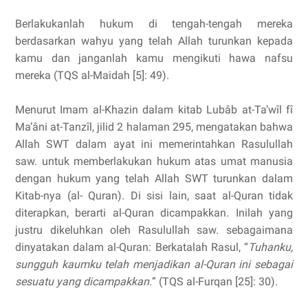
Berlakukanlah hukum di tengah-tengah mereka
berdasarkan wahyu yang telah Allah turunkan kepada
kamu dan janganlah kamu mengikuti hawa nafsu
mereka (TQS al-Maidah [5]: 49).
Menurut Imam al-Khazin dalam kitab Lubâb at-Ta’wîl fî
Ma’âni at-Tanzîl, jilid 2 halaman 295, mengatakan bahwa
Allah SWT dalam ayat ini memerintahkan Rasulullah
saw. untuk memberlakukan hukum atas umat manusia
dengan hukum yang telah Allah SWT turunkan dalam
Kitab-nya (al- Quran). Di sisi lain, saat al-Quran tidak
diterapkan, berarti al-Quran dicampakkan. Inilah yang
justru dikeluhkan oleh Rasulullah saw. sebagaimana
dinyatakan dalam al-Quran: Berkatalah Rasul, “
Tuhanku,
sungguh kaumku telah menjadikan al-Quran ini sebagai
sesuatu yang dicampakkan.
” (TQS al-Furqan [25]: 30).