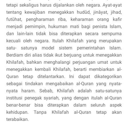
tetapi sekaligus harus dijalankan oleh negara. Ayat-ayat
tentang kewajiban menegakkan hudûd, jinâyat, jihad,
futûhat, pengharaman riba, keharaman orang kafir
menjadi pemimpin, hukuman mati bagi penista Islam,
dan lain-lain tidak bisa diterapkan secara sempurna
kecuali oleh negara. Itulah Khilafah yang merupakan
satu- satunya model sistem pemerintahan Islam.
Berdiam diri alias tidak ikut berjuang untuk menegakkan
Khilafah, bahkan menghalangi perjuangan umat untuk
menegakkan kembali Khilafah, berarti membiarkan al-
Quran tetap ditelantarkan. Ini dapat dikategorikan
sebagai tindakan mengabaikan al-Quran yang nyata-
nyata haram. Sebab, Khilafah adalah satu-satunya
institusi penegak syariah, yang dengan itulah al-Quran
benar-benar bisa diterapkan dalam seluruh aspek
kehidupan. Tanpa Khilafah al-Quran tetap akan
terabaikan.