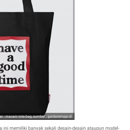
r : macam tote bag, sumber : gardaremaja.id
 ini memiliki banyak sekali desain-desain ataupun model-