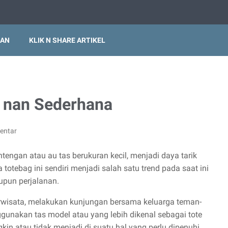
IAN
KLIK N SHARE ARTIKEL
s nan Sederhana
entar
tengan atau au tas berukuran kecil, menjadi daya tarik
otebag ini sendiri menjadi salah satu trend pada saat ini
upun perjalanan.
erwisata, melakukan kunjungan bersama keluarga teman-
unakan tas model atau yang lebih dikenal sebagai tote
kin atau tidak menjadi di suatu hal yang perlu dipenuhi